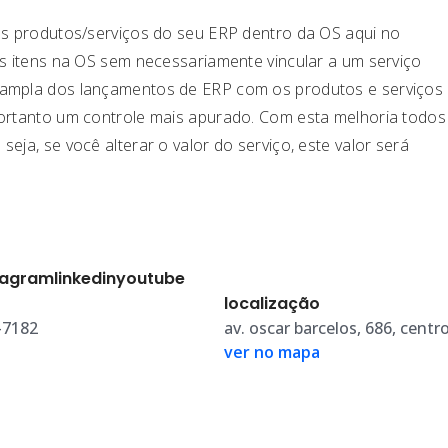
dos produtos/serviços do seu ERP dentro da OS aqui no
es itens na OS sem necessariamente vincular a um serviço
 ampla dos lançamentos de ERP com os produtos e serviços
portanto um controle mais apurado. Com esta melhoria todos
eja, se você alterar o valor do serviço, este valor será
tagram
linkedin
youtube
localização
-7182
av. oscar barcelos, 686, centr
ver no mapa